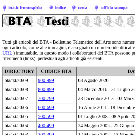
Tutti gli articoli del BTA - Bollettino Telematico dell'Arte sono numer
ogni articolo, come alle immagini, è assegnato un numero identificativ
URL
) immutabile, in questo modo i collaboratori del BTA possono 
riferimenti (links) ipertestuali agli articoli già esistenti.
DIRECTORY
CODICE BTA
DA
bta/txt/a0/09
900-999
03 Agosto 2020 -
bta/txt/a0/08
800-899
04 Marzo 2016 - 31 Luglio 2
bta/txt/a0/07
700-799
23 Dicembre 2013 - 03 Marz
bta/txt/a0/06
600-699
16 Aprile 2011 - 18 Dicembr
bta/txt/a0/05
500-599
01 Luglio 2008 - 08 Aprile 2
bta/txt/a0/04
400-499
24 Maggio 2005 - 25 Giugno
bta/txt/a0/03
300-399
12 Maggio 2002 - 13 Maggio