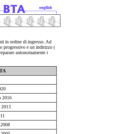
ati in ordine di ingresso. Ad
o progressivo e un indirizzo (
preparare autonomamente i
TA
020
o 2016
e 2013
011
 2008
 2005