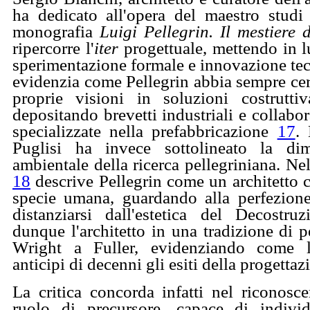
ha dedicato all'opera del maestro studi
monografia
Luigi Pellegrin. Il mestiere 
ripercorre l'
iter
progettuale, mettendo in lu
sperimentazione formale e innovazione te
evidenzia come Pellegrin abbia sempre cerc
proprie visioni in soluzioni costruttiv
depositando brevetti industriali e collab
specializzate nella prefabbricazione
17
. 
Puglisi ha invece sottolineato la di
ambientale della ricerca pellegriniana. Nel
18
descrive Pellegrin come un architetto c
specie umana, guardando alla perfezione
distanziarsi dall'estetica del Decostru
dunque l'architetto in una tradizione di 
Wright a Fuller, evidenziando come 
anticipi di decenni gli esiti della progettaz
La critica concorda infatti nel riconosc
ruolo di precursore, capace di indivi