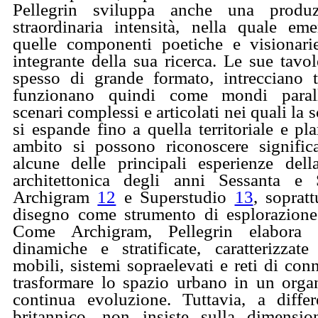
Pellegrin sviluppa anche una produz
straordinaria intensità, nella quale e
quelle componenti poetiche e visionari
integrante della sua ricerca. Le sue tavol
spesso di grande formato, intrecciano t
funzionano quindi come mondi parall
scenari complessi e articolati nei quali la s
si espande fino a quella territoriale e pla
ambito si possono riconoscere significa
alcune delle principali esperienze del
architettonica degli anni Sessanta e S
Archigram
12
e Superstudio
13
, sopratt
disegno come strumento di esplorazione 
Come Archigram, Pellegrin elabora v
dinamiche e stratificate, caratterizzate
mobili, sistemi sopraelevati e reti di con
trasformare lo spazio urbano in un orga
continua evoluzione. Tuttavia, a diffe
britannico, non insiste sulla dimensi