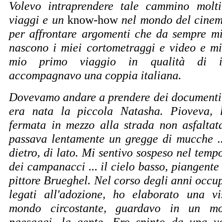
Volevo intraprendere tale cammino molt
viaggi e un
know-how
nel mondo del cinem
per affrontare argomenti che da sempre mi
nascono i miei cortometraggi e video e mi
mio primo viaggio in qualità di in
accompagnavo una coppia italiana.
Dovevamo andare a prendere dei documenti 
era nata la piccola Natasha. Pioveva, 
fermata in mezzo alla strada non asfaltat
passava lentamente un gregge di mucche .
dietro, di lato. Mi sentivo sospeso nel temp
dei campanacci ... il cielo basso, piangente 
pittore Brueghel. Nel corso degli anni occu
legati all'adozione, ho elaborato una vi
mondo circostante, guardavo in un mo
paesaggi, la gente. Ero spinto da una vo