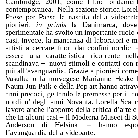
Cambridge, 2001, come filtro fondament
contemporanea.
Nella sezione storica Lore
Paese per Paese la nascita della videoarte
pionieri,
in primis
la Danimarca, dove 
sperimentale ha svolto un importante ruolo c
casi, invece, la mancanza di laboratori e m
artisti a cercare fuori dai confini nordici
essere una caratteristica ricorrente nell
scandinava –
nuovi stimoli e contatti con 
più all’avanguardia. Grazie a pionieri come
Vasulka o la norvegese Marianne Heske l
Naum Jun Paik e della Pop art hanno attrave
anni precoci, gettando le premesse per il c
nordico’ degli anni Novanta. Lorella Scac
lavoro anche l’apporto della critica d’arte e
che in alcuni casi – il Moderna Museet di 
Anderson di Helsinki – hanno espo
l’avanguardia della videoarte.